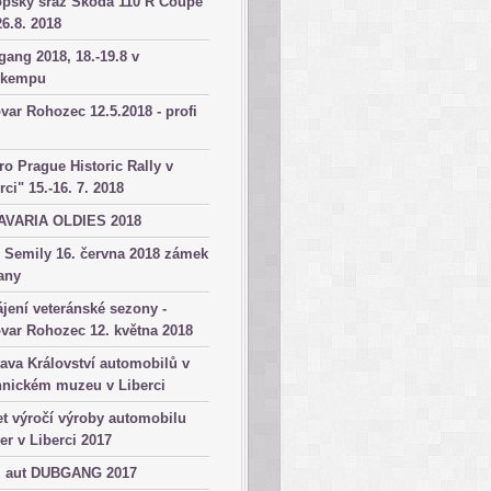
opský sraz Škoda 110 R Coupé
26.8. 2018
ang 2018, 18.-19.8 v
okempu
var Rohozec 12.5.2018 - profi
ro Prague Historic Rally v
rci" 15.-16. 7. 2018
AVARIA OLDIES 2018
 Semily 16. června 2018 zámek
any
jení veteránské sezony -
var Rohozec 12. května 2018
ava Království automobilů v
hnickém muzeu v Liberci
et výročí výroby automobilu
er v Liberci 2017
z aut DUBGANG 2017