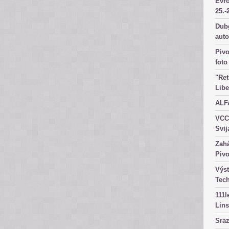
Evr
25.-
Dubg
aut
Pivo
foto
"Ret
Libe
ALF
VCC
Svij
Zahá
Pivo
Výst
Tec
111l
Lins
Sra