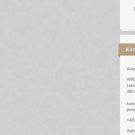
Kon
Auto
ARE
Letn
460 
kanc
pond
+420
Auto