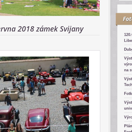
Fo
ervna 2018 zámek Svijany
120.
Libe
Dub
Výst
výro
na s
Výst
Tec
Fotk
Výst
univ
Výro
Plá
Fer