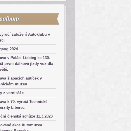
toalbum
výročí založení Autoklubu v
rci
gang 2024
ava v Paláci Liebieg ke 130.
čí první dálkové jízdy vozidla
větě.
ava šlapacích autíček v
hnickém muzeu
y z vernisáže
ava k 70. výročí Technické
erzity Liberec
ční členská schůze 11.3.2023
nované akce Automuzea
dinanda Porsche