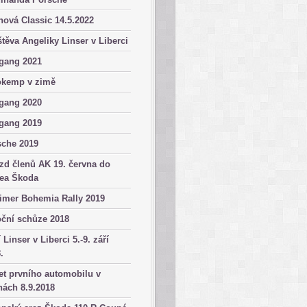
ová Classic 14.5.2022
těva Angeliky Linser v Liberci
gang 2021
okemp v zimě
gang 2020
gang 2019
sche 2019
zd členů AK 19. června do
ea Škoda
imer Bohemia Rally 2019
ční schůze 2018
 Linser v Liberci 5.-9. září
.
et prvního automobilu v
ách 8.9.2018