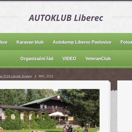
AUTOKLUB Liberec
kce
Karavan klub
Autokemp Liberec Pavlovice
Foto
Organizační řád
VIDEO
VeteranClub
na 2018 zámek Svijany
IMG_3211