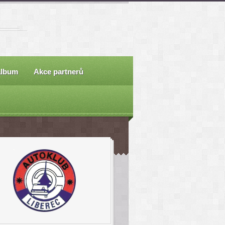
album
Akce partnerů