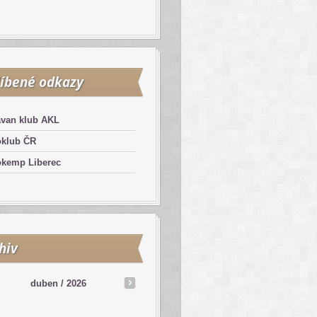
íbené odkazy
avan klub AKL
oklub ČR
okemp Liberec
hiv
duben /
2026