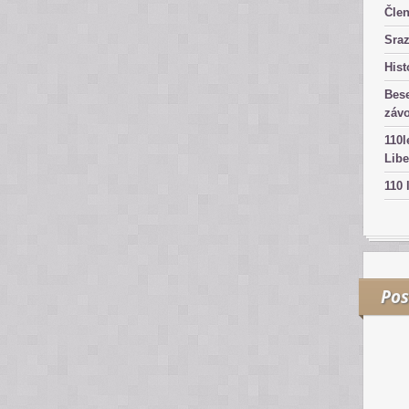
Čle
Sra
Hist
Bes
záv
110l
Libe
110 
Pos