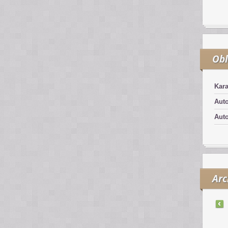
Obl
Kar
Aut
Aut
Arc