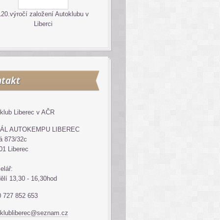
120.výročí založení Autoklubu v
Liberci
takt
klub Liberec v AČR
ÁL AUTOKEMPU LIBEREC
á 873/32c
01 Liberec
elář:
ělí 13,30 - 16,30hod
 727 852 653
klubliberec@seznam.cz