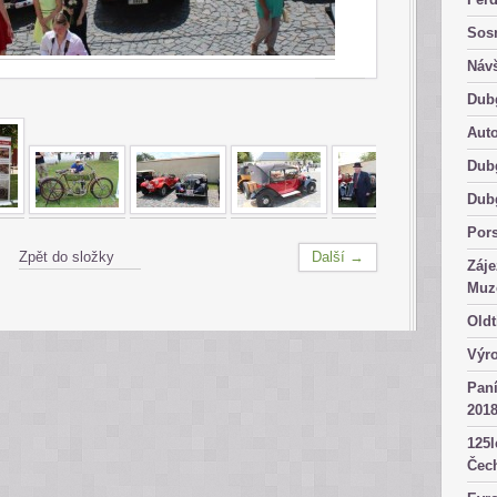
Sosn
Návš
Dub
Aut
Dub
Dub
Por
Zpět do složky
Další →
Záje
Muz
Oldt
Výro
Paní
2018
125l
Čech