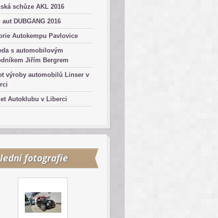
nská schůze AKL 2016
z aut DUBGANG 2016
orie Autokempu Pavlovice
eda s automobilovým
odníkem Jiřím Bergrem
et výroby automobilů Linser v
rci
let Autoklubu v Liberci
lední fotografie