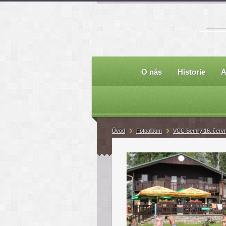
O nás
Historie
A
Úvod
Fotoalbum
VCC Semily 16. červ