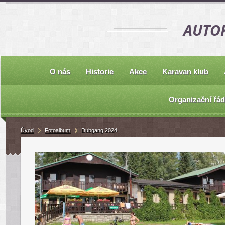
AUTOK
O nás
Historie
Akce
Karavan klub
Organizační řád
Úvod
Fotoalbum
Dubgang 2024