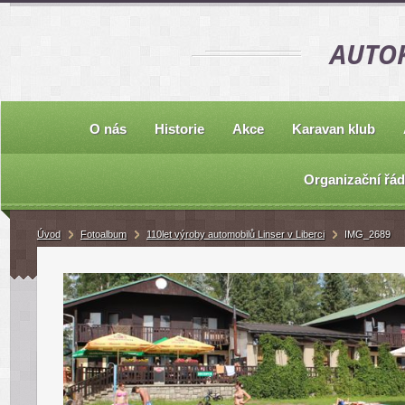
AUTOK
O nás
Historie
Akce
Karavan klub
Organizační řád
Úvod
Fotoalbum
110let výroby automobilů Linser v Liberci
IMG_2689