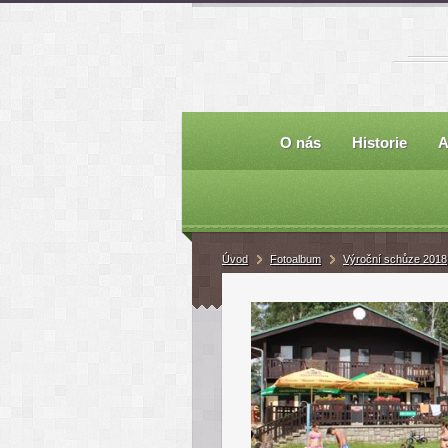
O nás
Historie
A
Úvod
Fotoalbum
Výroční schůze 2018