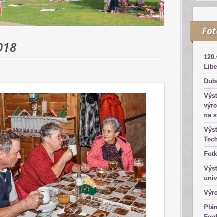
Fo
018
120.
Libe
Dub
Výst
výro
na s
Výst
Tec
Fotk
Výst
univ
Výro
Plá
Fer