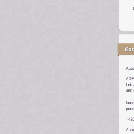
Kon
Auto
ARE
Letn
460 
kanc
pond
+420
Auto