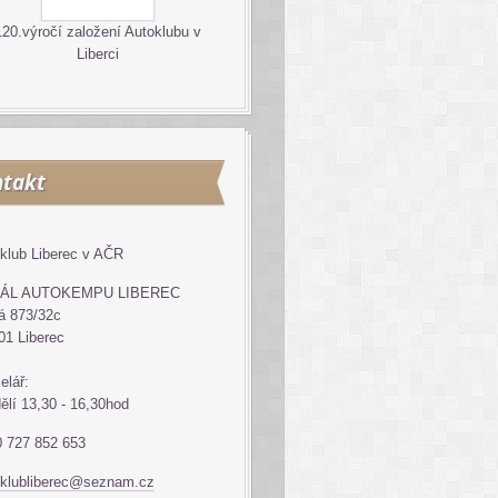
120.výročí založení Autoklubu v
Liberci
takt
klub Liberec v AČR
ÁL AUTOKEMPU LIBEREC
á 873/32c
01 Liberec
elář:
ělí 13,30 - 16,30hod
 727 852 653
klubliberec@seznam.cz