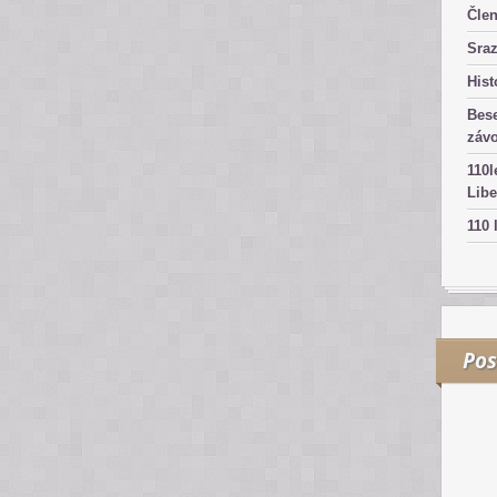
Čle
Sra
Hist
Bes
záv
110l
Libe
110 
Pos