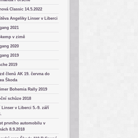
ová Classic 14.5.2022
těva Angeliky Linser v Liberci
gang 2021
okemp v zimě
gang 2020
gang 2019
sche 2019
zd členů AK 19. června do
ea Škoda
imer Bohemia Rally 2019
ční schůze 2018
 Linser v Liberci 5.-9. září
.
et prvního automobilu v
ách 8.9.2018