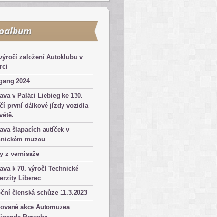
toalbum
výročí založení Autoklubu v
rci
gang 2024
ava v Paláci Liebieg ke 130.
čí první dálkové jízdy vozidla
větě.
ava šlapacích autíček v
hnickém muzeu
y z vernisáže
ava k 70. výročí Technické
erzity Liberec
ční členská schůze 11.3.2023
nované akce Automuzea
dinanda Porsche