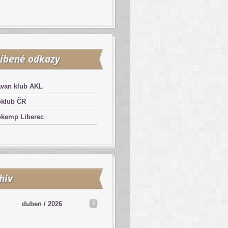
íbené odkazy
avan klub AKL
oklub ČR
okemp Liberec
hiv
duben /
2026