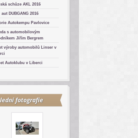
nská schůze AKL 2016
z aut DUBGANG 2016
orie Autokempu Pavlovice
eda s automobilovým
odníkem Jiřím Bergrem
et výroby automobilů Linser v
rci
let Autoklubu v Liberci
lední fotografie