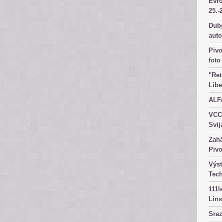
Evr
25.-
Dubg
aut
Pivo
foto
"Ret
Libe
ALF
VCC
Svij
Zahá
Pivo
Výst
Tec
111l
Lins
Sra