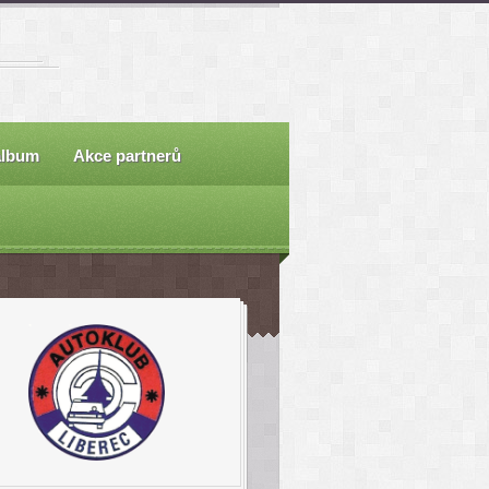
album
Akce partnerů