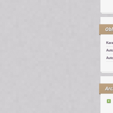
Obl
Kar
Aut
Aut
Arc