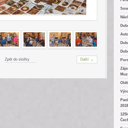
Sosn
Návš
Dub
Aut
Dub
Dub
Zpět do složky
Další →
Por
Záje
Muz
Oldt
Výro
Paní
2018
125l
Čech