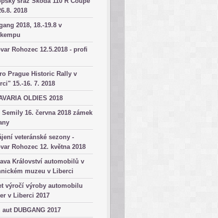
opský sraz Škoda 110 R Coupé
26.8. 2018
ang 2018, 18.-19.8 v
okempu
var Rohozec 12.5.2018 - profi
ro Prague Historic Rally v
rci" 15.-16. 7. 2018
AVARIA OLDIES 2018
 Semily 16. června 2018 zámek
any
jení veteránské sezony -
var Rohozec 12. května 2018
ava Království automobilů v
hnickém muzeu v Liberci
et výročí výroby automobilu
er v Liberci 2017
z aut DUBGANG 2017