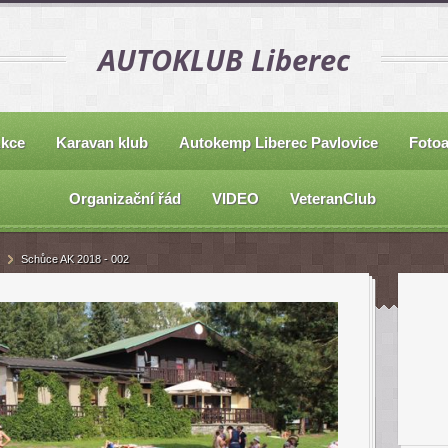
AUTOKLUB Liberec
kce
Karavan klub
Autokemp Liberec Pavlovice
Foto
Organizační řád
VIDEO
VeteranClub
Schůce AK 2018 - 002