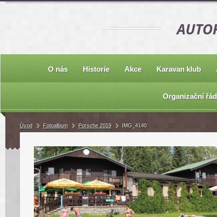
AUTOK
O nás
Historie
Akce
Karavan klub
Organizační řád
Úvod
Fotoalbum
Porsche 2019
IMG_4140