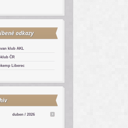
íbené odkazy
avan klub AKL
oklub ČR
okemp Liberec
hiv
duben /
2026