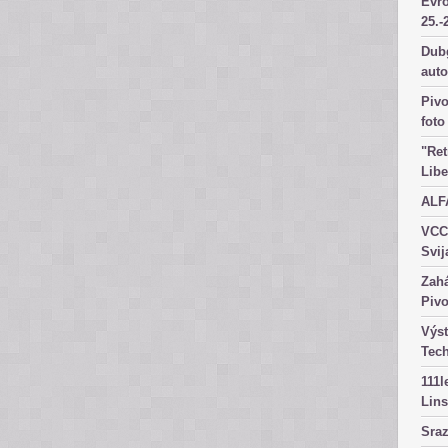
Evr
25.-
Dubg
aut
Pivo
foto
"Ret
Libe
ALF
VCC
Svij
Zahá
Pivo
Výst
Tec
111l
Lins
Sra