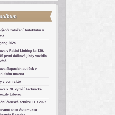
toalbum
výročí založení Autoklubu v
rci
gang 2024
ava v Paláci Liebieg ke 130.
čí první dálkové jízdy vozidla
větě.
ava šlapacích autíček v
hnickém muzeu
y z vernisáže
ava k 70. výročí Technické
erzity Liberec
ční členská schůze 11.3.2023
nované akce Automuzea
dinanda Porsche