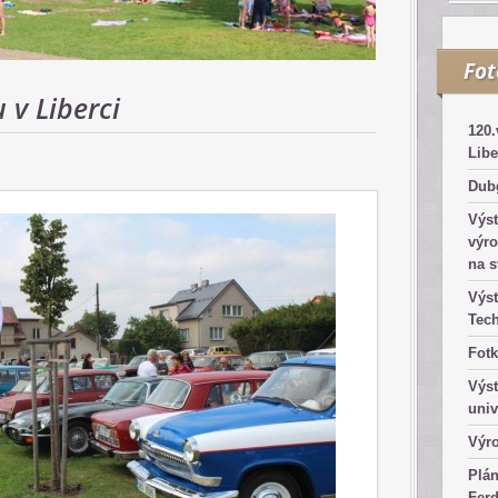
Fo
 v Liberci
120.
Libe
Dub
Výst
výro
na s
Výst
Tec
Fotk
Výst
univ
Výro
Plá
Fer