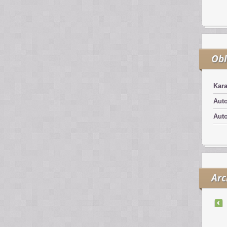
Obl
Kar
Aut
Aut
Arc