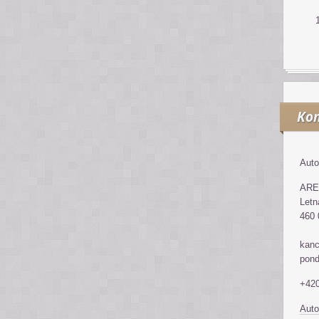
Kon
Auto
ARE
Letn
460 
kanc
pond
+420
Auto