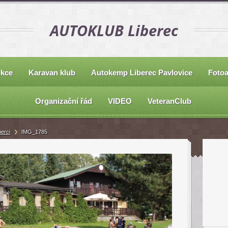
AUTOKLUB Liberec
kce
Karavan klub
Autokemp Liberec Pavlovice
Foto
Organizační řád
VIDEO
VeteranClub
berci
IMG_1785