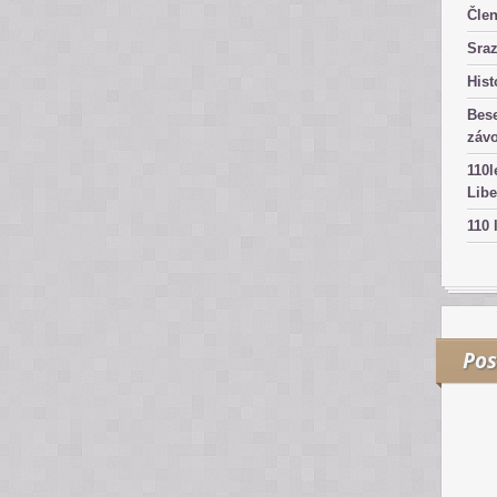
Čle
Sra
Hist
Bes
záv
110l
Libe
110 
Pos