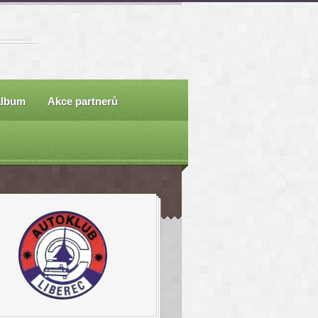
album
Akce partnerů