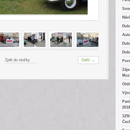
Sosn
Návš
Dub
Aut
Dub
Dub
Zpět do složky
Další →
Por
Záje
Muz
Oldt
Výro
Paní
2018
125l
Čech