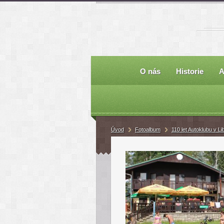
O nás
Historie
A
Úvod
Fotoalbum
110 let Autoklubu v Li