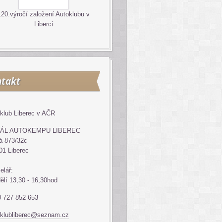
120.výročí založení Autoklubu v
Liberci
takt
klub Liberec v AČR
ÁL AUTOKEMPU LIBEREC
á 873/32c
01 Liberec
elář:
ělí 13,30 - 16,30hod
 727 852 653
klubliberec@seznam.cz