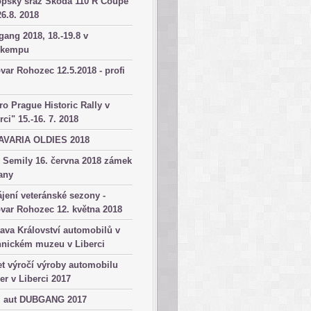
opský sraz Škoda 110 R Coupé
26.8. 2018
ang 2018, 18.-19.8 v
okempu
var Rohozec 12.5.2018 - profi
ro Prague Historic Rally v
rci" 15.-16. 7. 2018
AVARIA OLDIES 2018
 Semily 16. června 2018 zámek
any
jení veteránské sezony -
var Rohozec 12. května 2018
ava Království automobilů v
hnickém muzeu v Liberci
et výročí výroby automobilu
er v Liberci 2017
z aut DUBGANG 2017