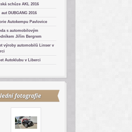
nská schůze AKL 2016
z aut DUBGANG 2016
orie Autokempu Pavlovice
eda s automobilovým
odníkem Jiřím Bergrem
et výroby automobilů Linser v
rci
let Autoklubu v Liberci
lední fotografie