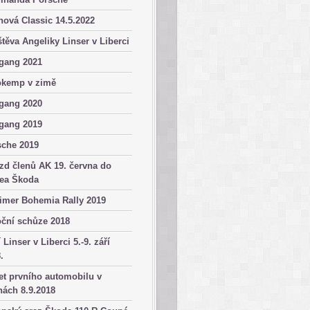
ová Classic 14.5.2022
těva Angeliky Linser v Liberci
gang 2021
okemp v zimě
gang 2020
gang 2019
sche 2019
zd členů AK 19. června do
ea Škoda
imer Bohemia Rally 2019
ční schůze 2018
 Linser v Liberci 5.-9. září
.
et prvního automobilu v
ách 8.9.2018