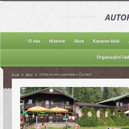
AUTOK
O nás
Historie
Akce
Karavan klub
Organizační řád
Úvod
Akce
125 let prvního automobilu v Čechách